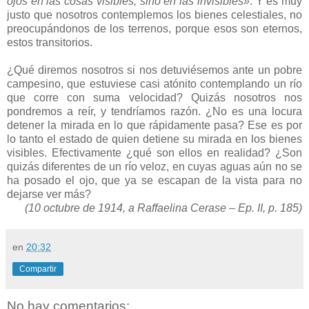
ojos en las cosas visibles, sino en las invisibles»
. Y es muy
justo que nosotros contemplemos los bienes celestiales, no
preocupándonos de los terrenos, porque esos son eternos,
estos transitorios.
¿Qué diremos nosotros si nos detuviésemos ante un pobre
campesino, que estuviese casi atónito contemplando un río
que corre con suma velocidad? Quizás nosotros nos
pondremos a reír, y tendríamos razón. ¿No es una locura
detener la mirada en lo que rápidamente pasa? Ese es por
lo tanto el estado de quien detiene su mirada en los bienes
visibles. Efectivamente ¿qué son ellos en realidad? ¿Son
quizás diferentes de un río veloz, en cuyas aguas aún no se
ha posado el ojo, que ya se escapan de la vista para no
dejarse ver más?
(10 octubre de
1914, a
Raffaelina Cerase – Ep. II, p. 185)
en
20:32
Compartir
No hay comentarios: