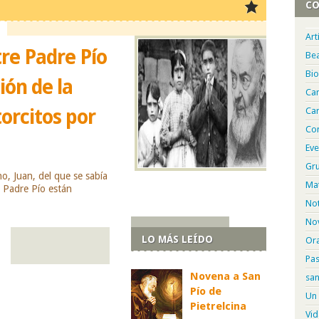
CO
Art
re Padre Pío
La ora
Bea
Bio
ión de la
Pío
Ca
orcitos por
Car
Normalmente
intención es
Con
Puede ser e
Eve
sincero rueg
Gru
comúnmente 
, Juan, del que se sabía
favorita que
Mat
 Padre Pío están
ción que el santo de los
Not
 de la Virgen. De hecho,
Nov
resente en San...
LO MÁS LEÍDO
Or
Pa
Novena a San
san
Pío de
Un 
Pietrelcina
Vid