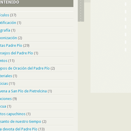
NTENIDO
ículos
(37)
ción preferida del Padre
tificación
(1)
grafía
(1)
nonización
(2)
tas Padre Pío
(29)
, cuando alguien nos pide que recemos por una
pecífica, tenemos nuestra oración de “cabecera”.
sejos del Padre Pío
(1)
l Rosario, un Padre Nuestro, o simplemente un
ntos
(11)
o a Dios. San Pío de Pietrelcina (más
pos de Oración del Padre Pío
(2)
conocido como “Padre” Pío) tuvo su oración
...
eriales
(1)
icias
(11)
ena a San Pío de Pietrelcina
(1)
aciones
(9)
scua
(1)
tos capuchinos
(1)
santo de nuestro tiempo
(2)
a devota del Padre Pío
(13)