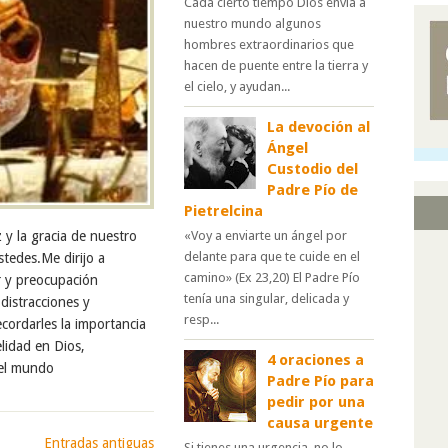
Cada cierto tiempo Dios envía a
nuestro mundo algunos
hombres extraordinarios que
hacen de puente entre la tierra y
el cielo, y ayudan...
La devoción al
Ángel
Custodio del
Padre Pío de
Pietrelcina
z y la gracia de nuestro
«Voy a enviarte un ángel por
delante para que te cuide en el
stedes.Me dirijo a
camino» (Ex 23,20) El Padre Pío
r y preocupación
tenía una singular, delicada y
distracciones y
resp...
ecordarles la importancia
lidad en Dios,
4 oraciones a
 el mundo
Padre Pío para
pedir por una
causa urgente
Entradas antiguas
Si tienes una urgencia, no lo