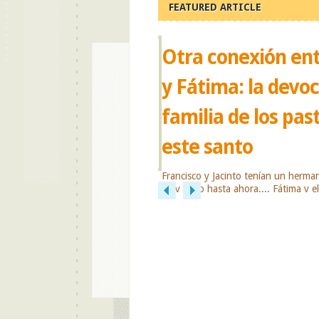
FEATURED ARTICLE
Otra conexión ent
y Fátima: la devoc
familia de los past
este santo
n
Francisco y Jacinto tenían un hermano
muy poco hasta ahora.... Fátima y el
relacionados por el gran amor y devo
estigmas tenía hacia esta advocación
la imagen peregrina original estuvo p