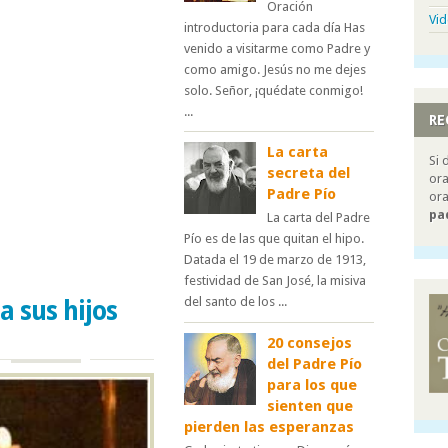
Oración
Vi
introductoria para cada día Has
venido a visitarme como Padre y
como amigo. Jesús no me dejes
solo. Señor, ¡quédate conmigo!
...
RE
La carta
Si 
secreta del
ora
Padre Pío
ora
pa
La carta del Padre
Pío es de las que quitan el hipo.
Datada el 19 de marzo de 1913,
festividad de San José, la misiva
del santo de los ...
a sus hijos
20 consejos
del Padre Pío
para los que
sienten que
pierden las esperanzas