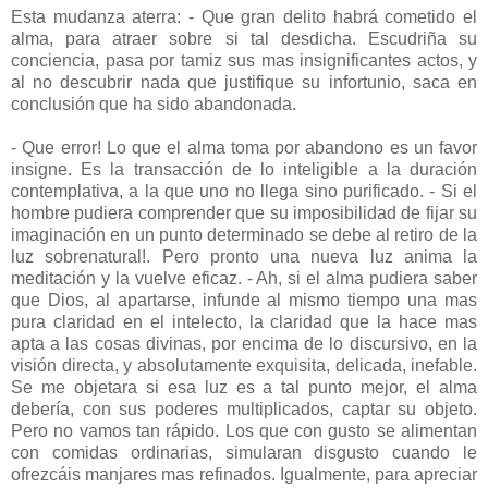
Esta mudanza aterra: - Que gran delito habrá cometido el
alma, para atraer sobre si tal desdicha. Escudriña su
conciencia, pasa por tamiz sus mas insignificantes actos, y
al no descubrir nada que justifique su infortunio, saca en
conclusión que ha sido abandonada.
- Que error! Lo que el alma toma por abandono es un favor
insigne. Es la transacción de lo inteligible a la duración
contemplativa, a la que uno no llega sino purificado. - Si el
hombre pudiera comprender que su imposibilidad de fijar su
imaginación en un punto determinado se debe al retiro de la
luz sobrenatural!. Pero pronto una nueva luz anima la
meditación y la vuelve eficaz. - Ah, si el alma pudiera saber
que Dios, al apartarse, infunde al mismo tiempo una mas
pura claridad en el intelecto, la claridad que la hace mas
apta a las cosas divinas, por encima de lo discursivo, en la
visión directa, y absolutamente exquisita, delicada, inefable.
Se me objetara si esa luz es a tal punto mejor, el alma
debería, con sus poderes multiplicados, captar su objeto.
Pero no vamos tan rápido. Los que con gusto se alimentan
con comidas ordinarias, simularan disgusto cuando le
ofrezcáis manjares mas refinados. Igualmente, para apreciar