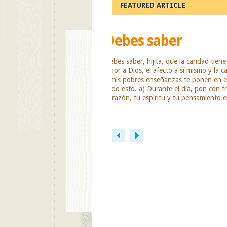
FEATURED ARTICLE
¡Mi alma...
¡Mi alma está totalmente volcada en 
miseria! ¡Dios mío!, que yo soporte t
se retire de mí tu rayo de luz refleja
contraste tan evidente. Padre mío, 
mi ingratitud en todo su esplendor; 