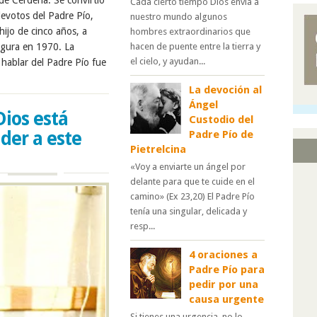
a de Cerdeña. Se convirtió
Cada cierto tiempo Dios envía a
devotos del Padre Pío,
nuestro mundo algunos
hijo de cinco años, a
hombres extraordinarios que
egura en 1970. La
hacen de puente entre la tierra y
el cielo, y ayudan...
hablar del Padre Pío fue
La devoción al
Ángel
Dios está
Custodio del
der a este
Padre Pío de
Pietrelcina
«Voy a enviarte un ángel por
delante para que te cuide en el
camino» (Ex 23,20) El Padre Pío
tenía una singular, delicada y
resp...
4 oraciones a
Padre Pío para
pedir por una
causa urgente
Si tienes una urgencia, no lo