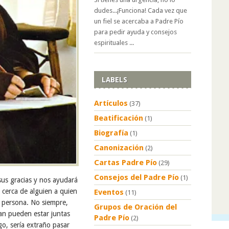
dudes...¡Funciona! Cada vez que
un fiel se acercaba a Padre Pío
para pedir ayuda y consejos
espirituales ...
LABELS
Artículos
(37)
Beatificación
(1)
Biografía
(1)
Canonización
(2)
Cartas Padre Pío
(29)
Consejos del Padre Pío
(1)
sus gracias y nos ayudará
cerca de alguien a quien
Eventos
(11)
a persona. No siempre,
Grupos de Oración del
an pueden estar juntas
Padre Pío
(2)
o, sería extraño pasar