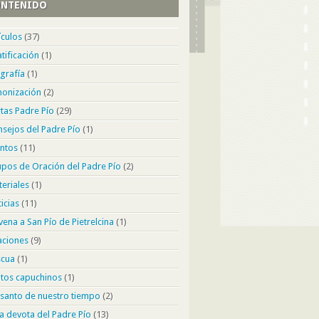
NTENIDO
ículos
(37)
 saber
tificación
(1)
grafía
(1)
 hijita, que la caridad tiene tres elementos: el
nonización
(2)
 el afecto a sí mismo y la caridad hacia el prójimo;
tas Padre Pío
(29)
s enseñanzas te ponen en el camino de practicar
) Durante el día, pon con frecuencia todo tu
sejos del Padre Pío
(1)
espíritu y tu pensamiento en Dios con...
ntos
(11)
pos de Oración del Padre Pío
(2)
eriales
(1)
icias
(11)
ena a San Pío de Pietrelcina
(1)
aciones
(9)
scua
(1)
tos capuchinos
(1)
santo de nuestro tiempo
(2)
a devota del Padre Pío
(13)