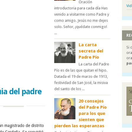
Oración
Vi
introductoria para cada día Has
venido a visitarme como Padre y
como amigo. Jesús no me dejes
solo. Señor, ¡quédate conmigo!
...
RE
La carta
Si 
secreta del
ora
Padre Pío
ora
pa
La carta del Padre
Pío es de las que quitan el hipo.
Datada el 19 de marzo de 1913,
festividad de San José, la misiva
del santo de los ...
uia del padre
20 consejos
del Padre Pío
para los que
sienten que
pierden las esperanzas
n magistrado de distrito