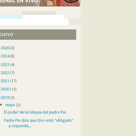
CHIVO
►
2026
(2)
►
2024
(6)
►
2023
(4)
►
2022
(7)
►
2021
(17)
►
2020
(12)
▼
2019
(2)
▼
mayo
(2)
El poder de la reliquia del padre Pio
Padre Pío dice que Dios está “obligado”
a responde...