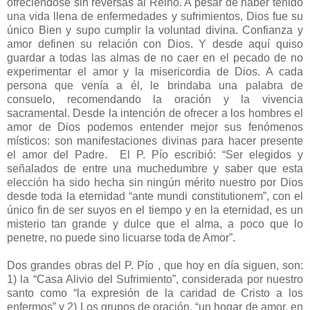
ofreciéndose sin reversas al Reino. A pesar de haber tenido
una vida llena de enfermedades y sufrimientos, Dios fue su
único Bien y supo cumplir la voluntad divina. Confianza y
amor definen su relación con Dios. Y desde aquí quiso
guardar a todas las almas de no caer en el pecado de no
experimentar el amor y la misericordia de Dios. A cada
persona que venía a él, le brindaba una palabra de
consuelo, recomendando la oración y la vivencia
sacramental. Desde la intención de ofrecer a los hombres el
amor de Dios podemos entender mejor sus fenómenos
místicos: son manifestaciones divinas para hacer presente
el amor del Padre. El P. Pío escribió: “Ser elegidos y
señalados de entre una muchedumbre y saber que esta
elección ha sido hecha sin ningún mérito nuestro por Dios
desde toda la eternidad “ante mundi constitutionem”, con el
único fin de ser suyos en el tiempo y en la eternidad, es un
misterio tan grande y dulce que el alma, a poco que lo
penetre, no puede sino licuarse toda de Amor”.
Dos grandes obras del P. Pío , que hoy en día siguen, son:
1) la “Casa Alivio del Sufrimiento”, considerada por nuestro
santo como “la expresión de la caridad de Cristo a los
enfermos” y 2) Los grupos de oración, “un hogar de amor, en