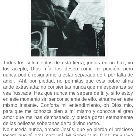
Todos los sufrimientos de esta tierra, juntos en un haz, yo
los acepto, Dios mío, los deseo como mi porción; pero
nunca podré resignarme a estar separado de ti por falta de
amor. ¡Ah!, por piedad, no permitas que esta pobre alma
ande extraviada; no consientas nunca que mi esperanza se
vea frustrada. Haz que nunca me separe de ti; y, si lo estoy
en este momento sin ser consciente de ello, atráeme en este
mismo instante. Conforta mi entendimiento, oh Dios mío,
para que me conozca bien a mí mismo y conozca el gran
amor que me has demostrado, y pueda gozar eternamente
de las bellezas soberanas de tu divino rostro.
No suceda nunca, amado Jesús, que yo pierda el precioso
tesoro que tú eres para mí. Mi Señor y mi Dios, muy viva