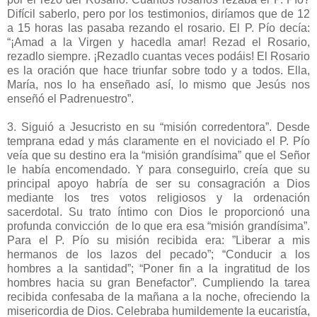
Difícil saberlo, pero por los testimonios, diríamos que de 12
a 15 horas las pasaba rezando el rosario. El P. Pío decía:
“¡Amad a la Virgen y hacedla amar! Rezad el Rosario,
rezadlo siempre. ¡Rezadlo cuantas veces podáis! El Rosario
es la oración que hace triunfar sobre todo y a todos. Ella,
María, nos lo ha enseñado así, lo mismo que Jesús nos
enseñó el Padrenuestro”.
3. Siguió a Jesucristo en su “misión corredentora”. Desde
temprana edad y más claramente en el noviciado el P. Pío
veía que su destino era la “misión grandísima” que el Señor
le había encomendado. Y para conseguirlo, creía que su
principal apoyo habría de ser su consagración a Dios
mediante los tres votos religiosos y la ordenación
sacerdotal. Su trato íntimo con Dios le proporcionó una
profunda convicción de lo que era esa “misión grandísima”.
Para el P. Pío su misión recibida era: ”Liberar a mis
hermanos de los lazos del pecado”; “Conducir a los
hombres a la santidad”; “Poner fin a la ingratitud de los
hombres hacia su gran Benefactor”. Cumpliendo la tarea
recibida confesaba de la mañana a la noche, ofreciendo la
misericordia de Dios. Celebraba humildemente la eucaristía,