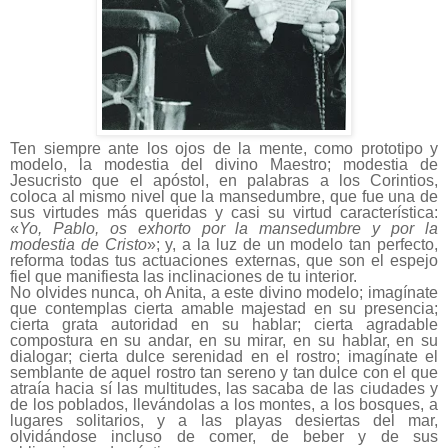
Ten siempre ante los ojos de la mente, como prototipo y
modelo, la modestia del divino Maestro; modestia de
Jesucristo que el apóstol, en palabras a los Corintios,
coloca al mismo nivel que la mansedumbre, que fue una de
sus virtudes más queridas y casi su virtud característica:
«
Yo, Pablo, os exhorto por la mansedumbre y por la
modestia de Cristo
»; y, a la luz de un modelo tan perfecto,
reforma todas tus actuaciones externas, que son el espejo
fiel que manifiesta las inclinaciones de tu interior.
No olvides nunca, oh Anita, a este divino modelo; imagínate
que contemplas cierta amable majestad en su presencia;
cierta grata autoridad en su hablar; cierta agradable
compostura en su andar, en su mirar, en su hablar, en su
dialogar; cierta dulce serenidad en el rostro; imagínate el
semblante de aquel rostro tan sereno y tan dulce con el que
atraía hacia sí las multitudes, las sacaba de las ciudades y
de los poblados, llevándolas a los montes, a los bosques, a
lugares solitarios, y a las playas desiertas del mar,
olvidándose incluso de comer, de beber y de sus