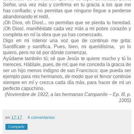
Señor, una vez más y confirma en tu gracia a los que me
has confiado; y no permitas que ninguno llegue a perderse
abandonando el redil.
¡Oh Dios, oh Dios!... no permitas que se pierda tu heredad.
¡Oh Dios!, manifiéstate cada vez más a mi pobre corazón y
completa en mí la obra que ya has comenzado.
Oigo en mi interior una voz que de continuo me grita:
Santifícate y santifica. Pues, bien, mi queridísima, yo lo
quiero, pero no sé por dónde comenzar.
Ayúdame también tú; sé que Jesús te quiere mucho y tú lo
mereces. Háblale, pues, de mí; que me conceda la gracia de
ser un hijo menos indigno de san Francisco; que pueda ser
ejemplo para mis hermanos, de modo que el fervor continúe
siempre en mí y crezca cada día más, para hacer de mí un
perfecto capuchino.
(Noviembre de
1922, a
las hermanas Campanile – Ep. III, p.
1005)
en
17:17
4 comentarios:
Compartir