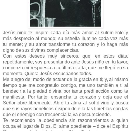
Jesús niño te inspire cada día más amor al sufrimiento y
más desprecio al mundo; su estrella ilumine cada vez más
tu mente; y su amor transforme tu corazón y lo haga más
digno de sus divinas complacencias.
Con estos deseos muy sinceros, que, en estos días,
repetidamente, voy presentando ante Jesús niño en tu favor,
comienzo mi respuesta a tu última carta, que me llegó en su
momento. Quiera Jesús escucharlos todos.
Me alegro del modo de actuar de la gracia en ti; y, al mismo
tiempo que me congratulo contigo, me uno también a ti al
bendecir a la piedad divina por tanta predilección como te
manifiesta. Por tanto, ensancha tu corazón y deja que el
Señor obre libremente. Abre tu alma al sol divino y busca
que sus rayos benéficos disipen de ella las tinieblas con las
que el enemigo con frecuencia la va obscureciendo.
Te recomiendo la obediencia sin razonamientos a quien
ocupa el lugar de Dios. El alma obediente – dice el Espíritu