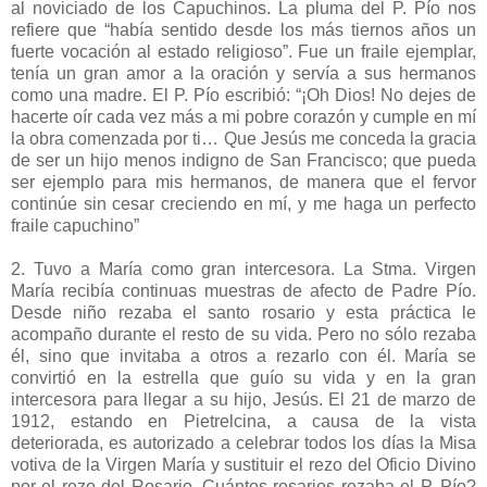
al noviciado de los Capuchinos. La pluma del P. Pío nos
refiere que “había sentido desde los más tiernos años un
fuerte vocación al estado religioso”. Fue un fraile ejemplar,
tenía un gran amor a la oración y servía a sus hermanos
como una madre. El P. Pío escribió: “¡Oh Dios! No dejes de
hacerte oír cada vez más a mi pobre corazón y cumple en mí
la obra comenzada por ti… Que Jesús me conceda la gracia
de ser un hijo menos indigno de San Francisco; que pueda
ser ejemplo para mis hermanos, de manera que el fervor
continúe sin cesar creciendo en mí, y me haga un perfecto
fraile capuchino”
2. Tuvo a María como gran intercesora. La Stma. Virgen
María recibía continuas muestras de afecto de Padre Pío.
Desde niño rezaba el santo rosario y esta práctica le
acompaño durante el resto de su vida. Pero no sólo rezaba
él, sino que invitaba a otros a rezarlo con él. María se
convirtió en la estrella que guío su vida y en la gran
intercesora para llegar a su hijo, Jesús. El 21 de marzo de
1912, estando en Pietrelcina, a causa de la vista
deteriorada, es autorizado a celebrar todos los días la Misa
votiva de la Virgen María y sustituir el rezo del Oficio Divino
por el rezo del Rosario. Cuántos rosarios rezaba el P. Pío?