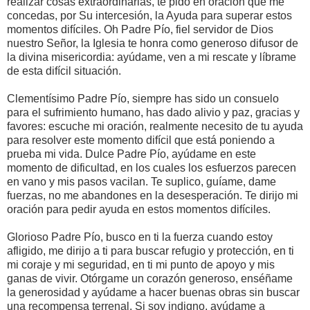
realizar cosas extraordinarias, te pido en oración que me
concedas, por Su intercesión, la Ayuda para superar estos
momentos difíciles. Oh Padre Pío, fiel servidor de Dios
nuestro Señor, la Iglesia te honra como generoso difusor de
la divina misericordia: ayúdame, ven a mi rescate y líbrame
de esta difícil situación.
Clementísimo Padre Pío, siempre has sido un consuelo
para el sufrimiento humano, has dado alivio y paz, gracias y
favores: escuche mi oración, realmente necesito de tu ayuda
para resolver este momento difícil que está poniendo a
prueba mi vida. Dulce Padre Pío, ayúdame en este
momento de dificultad, en los cuales los esfuerzos parecen
en vano y mis pasos vacilan. Te suplico, guíame, dame
fuerzas, no me abandones en la desesperación. Te dirijo mi
oración para pedir ayuda en estos momentos difíciles.
Glorioso Padre Pío, busco en ti la fuerza cuando estoy
afligido, me dirijo a ti para buscar refugio y protección, en ti
mi coraje y mi seguridad, en ti mi punto de apoyo y mis
ganas de vivir. Otórgame un corazón generoso, enséñame
la generosidad y ayúdame a hacer buenas obras sin buscar
una recompensa terrenal. Si soy indigno, ayúdame a