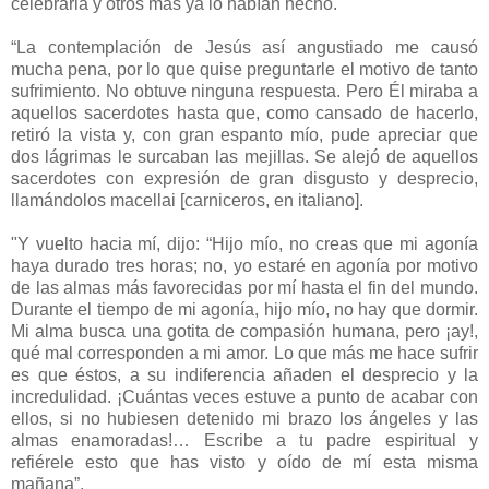
celebrarla y otros más ya lo habían hecho.
“La contemplación de Jesús así angustiado me causó
mucha pena, por lo que quise preguntarle el motivo de tanto
sufrimiento. No obtuve ninguna respuesta. Pero Él miraba a
aquellos sacerdotes hasta que, como cansado de hacerlo,
retiró la vista y, con gran espanto mío, pude apreciar que
dos lágrimas le surcaban las mejillas. Se alejó de aquellos
sacerdotes con expresión de gran disgusto y desprecio,
llamándolos macellai [carniceros, en italiano].
"Y vuelto hacia mí, dijo: “Hijo mío, no creas que mi agonía
haya durado tres horas; no, yo estaré en agonía por motivo
de las almas más favorecidas por mí hasta el fin del mundo.
Durante el tiempo de mi agonía, hijo mío, no hay que dormir.
Mi alma busca una gotita de compasión humana, pero ¡ay!,
qué mal corresponden a mi amor. Lo que más me hace sufrir
es que éstos, a su indiferencia añaden el desprecio y la
incredulidad. ¡Cuántas veces estuve a punto de acabar con
ellos, si no hubiesen detenido mi brazo los ángeles y las
almas enamoradas!… Escribe a tu padre espiritual y
refiérele esto que has visto y oído de mí esta misma
mañana”.