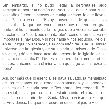
Sin embargo, si no pudo llegar a perpretarse algo
semejante, borrar la noción de "sacrificio" de la Santa Misa,
los daños fueron inmensos en cualquier caso, lo que llevo a
este Papa a escribir: "Estoy convencido de que la crisis
eclesial en la que nos encontramos hoy, depende en gran
parte del hundimiento de la liturgia, que a veces se concibe
directamente "etsi Deus non daretur": como si en ella ya no
importase si hay Dios, y si nos habla y nos escucha. Pero si
en la liturgia no aparece ya la comunión de la fe, la unidad
universal de la Iglesia y de su historia, el misterio de Cristo
viviente, ¿dónde hace acto de presencia la Iglesia en su
sustancia espiritual? De esta manera la comunidad se
celebra unicamente a sí misma, sin que algo así merezca la
pena".
Así, por más que lo esencial se haya salvado, la mentalidad
de los cristianos ha quedado contaminada y la ortodoxia
católica está minada porque "lex orandi, lex credendi". En
especial, el ataque ha sido atestado contra el carácter del
sacrificio expiatorio de la Santa Misa, precisamente el que
la Providencia ha querido recordarnos con el padre Pío.