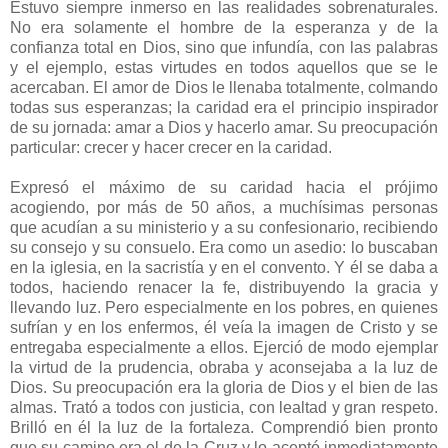
Estuvo siempre inmerso en las realidades sobrenaturales.
No era solamente el hombre de la esperanza y de la
confianza total en Dios, sino que infundía, con las palabras
y el ejemplo, estas virtudes en todos aquellos que se le
acercaban. El amor de Dios le llenaba totalmente, colmando
todas sus esperanzas; la caridad era el principio inspirador
de su jornada: amar a Dios y hacerlo amar. Su preocupación
particular: crecer y hacer crecer en la caridad.
Expresó el máximo de su caridad hacia el prójimo
acogiendo, por más de 50 años, a muchísimas personas
que acudían a su ministerio y a su confesionario, recibiendo
su consejo y su consuelo. Era como un asedio: lo buscaban
en la iglesia, en la sacristía y en el convento. Y él se daba a
todos, haciendo renacer la fe, distribuyendo la gracia y
llevando luz. Pero especialmente en los pobres, en quienes
sufrían y en los enfermos, él veía la imagen de Cristo y se
entregaba especialmente a ellos. Ejerció de modo ejemplar
la virtud de la prudencia, obraba y aconsejaba a la luz de
Dios. Su preocupación era la gloria de Dios y el bien de las
almas. Trató a todos con justicia, con lealtad y gran respeto.
Brilló en él la luz de la fortaleza. Comprendió bien pronto
que su camino era el de la Cruz y lo aceptó inmediatamente