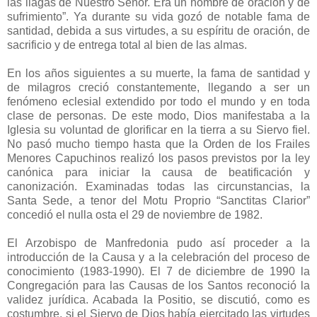
las llagas de Nuestro Señor. Era un hombre de oración y de
sufrimiento”. Ya durante su vida gozó de notable fama de
santidad, debida a sus virtudes, a su espíritu de oración, de
sacrificio y de entrega total al bien de las almas.
En los años siguientes a su muerte, la fama de santidad y
de milagros creció constantemente, llegando a ser un
fenómeno eclesial extendido por todo el mundo y en toda
clase de personas. De este modo, Dios manifestaba a la
Iglesia su voluntad de glorificar en la tierra a su Siervo fiel.
No pasó mucho tiempo hasta que la Orden de los Frailes
Menores Capuchinos realizó los pasos previstos por la ley
canónica para iniciar la causa de beatificación y
canonización. Examinadas todas las circunstancias, la
Santa Sede, a tenor del Motu Proprio “Sanctitas Clarior”
concedió el nulla osta el 29 de noviembre de 1982.
El Arzobispo de Manfredonia pudo así proceder a la
introducción de la Causa y a la celebración del proceso de
conocimiento (1983-1990). El 7 de diciembre de 1990 la
Congregación para las Causas de los Santos reconoció la
validez jurídica. Acabada la Positio, se discutió, como es
costumbre, si el Siervo de Dios había ejercitado las virtudes