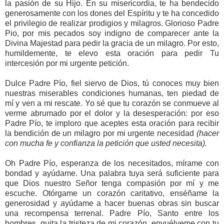
la pasión de su Hijo. En su misericordia, te ha bendecido
generosamente con los dones del Espíritu y te ha concedido
el privilegio de realizar prodigios y milagros. Glorioso Padre
Pio, por mis pecados soy indigno de comparecer ante la
Divina Majestad para pedir la gracia de un milagro. Por esto,
humildemente, te elevo esta oración para pedir Tu
intercesión por mi urgente petición.
Dulce Padre Pío, fiel siervo de Dios, tú conoces muy bien
nuestras miserables condiciones humanas, ten piedad de
mí y ven a mi rescate. Yo sé que tu corazón se conmueve al
verme abrumado por el dolor y la desesperación: por eso
Padre Pío, te imploro que aceptes esta oración para recibir
la bendición de un milagro por mi urgente necesidad
(hacer
con mucha fe y confianza la petición que usted necesita).
Oh Padre Pío, esperanza de los necesitados, mírame con
bondad y ayúdame. Una palabra tuya será suficiente para
que Dios nuestro Señor tenga compasión por mí y me
escuche. Otórgame un corazón caritativo, enséñame la
generosidad y ayúdame a hacer buenas obras sin buscar
una recompensa terrenal. Padre Pío, Santo entre los
hombres, quita la tristeza de mi corazón, envuélveme con tu