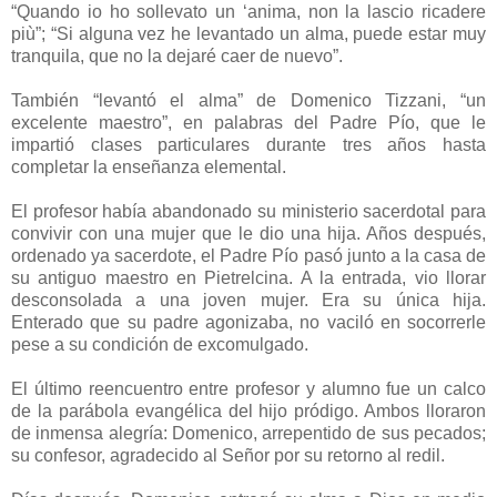
“Quando io ho sollevato un ‘anima, non la lascio ricadere
più”; “Si alguna vez he levantado un alma, puede estar muy
tranquila, que no la dejaré caer de nuevo”.
También “levantó el alma” de Domenico Tizzani, “un
excelente maestro”, en palabras del Padre Pío, que le
impartió clases particulares durante tres años hasta
completar la enseñanza elemental.
El profesor había abandonado su ministerio sacerdotal para
convivir con una mujer que le dio una hija. Años después,
ordenado ya sacerdote, el Padre Pío pasó junto a la casa de
su antiguo maestro en Pietrelcina. A la entrada, vio llorar
desconsolada a una joven mujer. Era su única hija.
Enterado que su padre agonizaba, no vaciló en socorrerle
pese a su condición de excomulgado.
El último reencuentro entre profesor y alumno fue un calco
de la parábola evangélica del hijo pródigo. Ambos lloraron
de inmensa alegría: Domenico, arrepentido de sus pecados;
su confesor, agradecido al Señor por su retorno al redil.