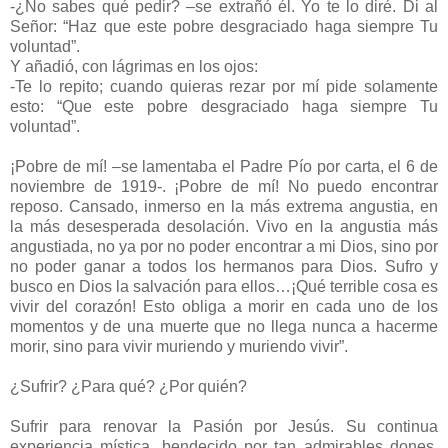
-¿No sabes qué pedir? –se extrañó él. Yo te lo diré. Di al
Señor: “Haz que este pobre desgraciado haga siempre Tu
voluntad”.
Y añadió, con lágrimas en los ojos:
-Te lo repito; cuando quieras rezar por mí pide solamente
esto: “Que este pobre desgraciado haga siempre Tu
voluntad”.
¡Pobre de mí! –se lamentaba el Padre Pío por carta, el 6 de
noviembre de 1919-. ¡Pobre de mí! No puedo encontrar
reposo. Cansado, inmerso en la más extrema angustia, en
la más desesperada desolación. Vivo en la angustia más
angustiada, no ya por no poder encontrar a mi Dios, sino por
no poder ganar a todos los hermanos para Dios. Sufro y
busco en Dios la salvación para ellos…¡Qué terrible cosa es
vivir del corazón! Esto obliga a morir en cada uno de los
momentos y de una muerte que no llega nunca a hacerme
morir, sino para vivir muriendo y muriendo vivir”.
¿Sufrir? ¿Para qué? ¿Por quién?
Sufrir para renovar la Pasión por Jesús. Su continua
experiencia mística, bendecido por tan admirables dones,