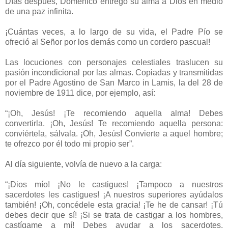
Días después, Domenico entregó su alma a Dios en medio
de una paz infinita.
¡Cuántas veces, a lo largo de su vida, el Padre Pío se
ofreció al Señor por los demás como un cordero pascual!
Las locuciones con personajes celestiales traslucen su
pasión incondicional por las almas. Copiadas y transmitidas
por el Padre Agostino de San Marco in Lamis, la del 28 de
noviembre de 1911 dice, por ejemplo, así:
“¡Oh, Jesús! ¡Te recomiendo aquella alma! Debes
convertirla. ¡Oh, Jesús! Te recomiendo aquella persona:
conviértela, sálvala. ¡Oh, Jesús! Convierte a aquel hombre;
te ofrezco por él todo mi propio ser”.
Al día siguiente, volvía de nuevo a la carga:
“¡Dios mío! ¡No le castigues! ¡Tampoco a nuestros
sacerdotes les castigues! ¡A nuestros superiores ayúdalos
también! ¡Oh, concédele esta gracia! ¡Te he de cansar! ¡Tú
debes decir que sí! ¡Si se trata de castigar a los hombres,
castígame a mí! Debes ayudar a los sacerdotes,