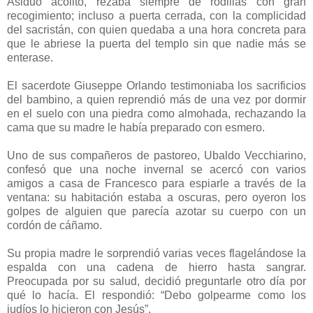
Asiduo acólito, rezaba siempre de rodillas con gran
recogimiento; incluso a puerta cerrada, con la complicidad
del sacristán, con quien quedaba a una hora concreta para
que le abriese la puerta del templo sin que nadie más se
enterase.
El sacerdote Giuseppe Orlando testimoniaba los sacrificios
del bambino, a quien reprendió más de una vez por dormir
en el suelo con una piedra como almohada, rechazando la
cama que su madre le había preparado con esmero.
Uno de sus compañeros de pastoreo, Ubaldo Vecchiarino,
confesó que una noche invernal se acercó con varios
amigos a casa de Francesco para espiarle a través de la
ventana: su habitación estaba a oscuras, pero oyeron los
golpes de alguien que parecía azotar su cuerpo con un
cordón de cáñamo.
Su propia madre le sorprendió varias veces flagelándose la
espalda con una cadena de hierro hasta sangrar.
Preocupada por su salud, decidió preguntarle otro día por
qué lo hacía. El respondió: “Debo golpearme como los
judíos lo hicieron con Jesús”.