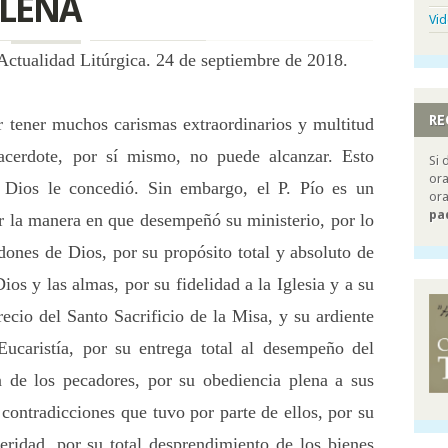
PLENA
Vi
 Actualidad Litúrgica. 24 de septiembre de 2018.
RE
r tener muchos carismas extraordinarios y multitud
acerdote, por sí mismo, no puede alcanzar. Esto
Si 
ora
e Dios le concedió. Sin embargo, el P. Pío es un
ora
pa
r la manera en que desempeñó su ministerio, por lo
 dones de Dios, por su propósito total y absoluto de
ios y las almas, por su fidelidad a la Iglesia y a su
ecio del Santo Sacrificio de la Misa, y su ardiente
ucaristía, por su entrega total al desempeño del
ón de los pecadores, por su obediencia plena a sus
 contradicciones que tuvo por parte de ellos, por su
eridad, por su total desprendimiento de los bienes