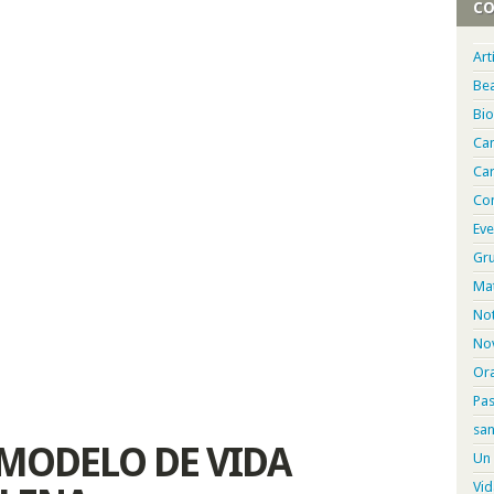
CO
Art
Bea
Bio
Ca
Car
Con
Eve
Gru
Mat
Not
Nov
Or
Pa
san
, MODELO DE VIDA
Un 
Vid