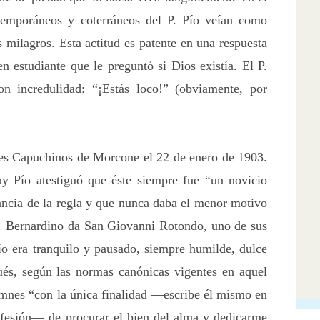
temporáneos y coterráneos del P. Pío veían como
 milagros. Esta actitud es patente en una respuesta
n estudiante que le preguntó si Dios existía. El P.
on incredulidad: “¡Estás loco!” (obviamente, por
res Capuchinos de Morcone el 22 de enero de 1903.
y Pío atestiguó que éste siempre fue “un novicio
ancia de la regla y que nunca daba el menor motivo
P. Bernardino da San Giovanni Rotondo, uno de sus
ío era tranquilo y pausado, siempre humilde, dulce
és, según las normas canónicas vigentes en aquel
emnes “con la única finalidad —escribe él mismo en
ofesión— de procurar el bien del alma y dedicarme