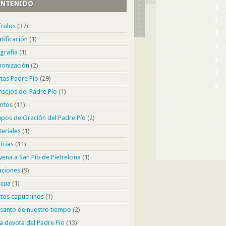
NTENIDO
ículos
(37)
tificación
(1)
grafía
(1)
nonización
(2)
tas Padre Pío
(29)
sejos del Padre Pío
(1)
ntos
(11)
pos de Oración del Padre Pío
(2)
eriales
(1)
icias
(11)
ena a San Pío de Pietrelcina
(1)
aciones
(9)
scua
(1)
tos capuchinos
(1)
santo de nuestro tiempo
(2)
a devota del Padre Pío
(13)