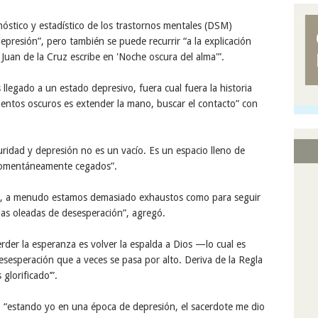
nóstico y estadístico de los trastornos mentales (DSM)
 depresión”, pero también se puede recurrir “a la explicación
 Juan de la Cruz escribe en 'Noche oscura del alma'”.
llegado a un estado depresivo, fuera cual fuera la historia
omentos oscuros es extender la mano, buscar el contacto” con
uridad y depresión no es un vacío. Es un espacio lleno de
momentáneamente cegados”.
s, a menudo estamos demasiado exhaustos como para seguir
las oleadas de desesperación”, agregó.
er la esperanza es volver la espalda a Dios —lo cual es
esperación que a veces se pasa por alto. Deriva de la Regla
glorificado’”.
, “estando yo en una época de depresión, el sacerdote me dio