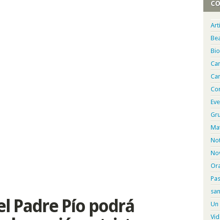
CO
Art
Bea
Bio
Ca
Car
Con
Eve
Gru
Mat
Not
Nov
Or
Pa
san
el Padre Pío podrá
Un 
Vid