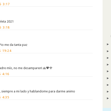
S 3:17
leta 2021
S 3:18
Pio me da tanta paz
S 19:24
 Padre mío, no me desamparen! 🙏💖🌹
 4:16
s , siempre a mi lado y hablandome para darme animo
 4:35