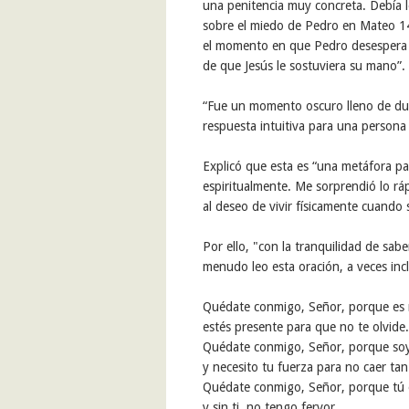
una penitencia muy concreta. Debía 
sobre el miedo de Pedro en Mateo 14
el momento en que Pedro desespera 
de que Jesús le sostuviera su mano”.
“Fue un momento oscuro lleno de du
respuesta intuitiva para una persona
Explicó que esta es “una metáfora pa
espiritualmente. Me sorprendió lo ráp
al deseo de vivir físicamente cuando
Por ello, "con la tranquilidad de sa
menudo leo esta oración, a veces incl
Quédate conmigo, Señor, porque es 
estés presente para que no te olvide.
Quédate conmigo, Señor, porque soy
y necesito tu fuerza para no caer ta
Quédate conmigo, Señor, porque tú e
y sin ti, no tengo fervor.