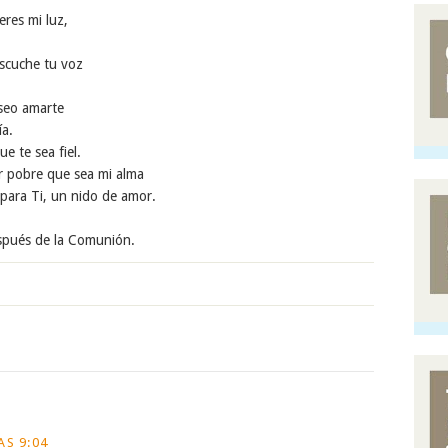
res mi luz,
scuche tu voz
seo amarte
ía.
e te sea fiel.
 pobre que sea mi alma
para Ti, un nido de amor.
espués de la Comunión.
AS 9:04