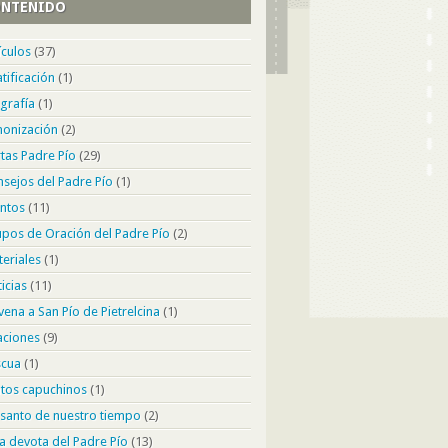
NTENIDO
ículos
(37)
tificación
(1)
grafía
(1)
nonización
(2)
tas Padre Pío
(29)
sejos del Padre Pío
(1)
ntos
(11)
pos de Oración del Padre Pío
(2)
eriales
(1)
icias
(11)
ena a San Pío de Pietrelcina
(1)
aciones
(9)
scua
(1)
tos capuchinos
(1)
santo de nuestro tiempo
(2)
a devota del Padre Pío
(13)